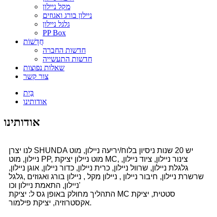
מקל ניילון
ניילון בורג ואגוזים
גלגל ניילון
PP Box
חֲדָשׁוֹת
חדשות החברה
חדשות התעשייה
שאלות נפוצות
צור קשר
בַּיִת
אודותינו
אודותינו
לנו יצרן SHUNDA יש 20 שנות ניסיון בלוח/יריעה ניילון, מוט
ניילון, מוט PP, מוט ניילון יציקת MC, צינור ניילון, ציוד ניילון,
גלגלת ניילון, שרוול ניילון, כרית ניילון, כדור ניילון, אוגן ניילון,
שרשרת ניילון, חיבור ניילון , ניילון מקל , ניילון בורג ואגוזים ,גלגל
ניילון, התאמת ניילון וכו'
התהליך מחולק באופן גס ל: יציקת MC סטטית, יציקת
אקסטרוזיה, יציקת פילמור.