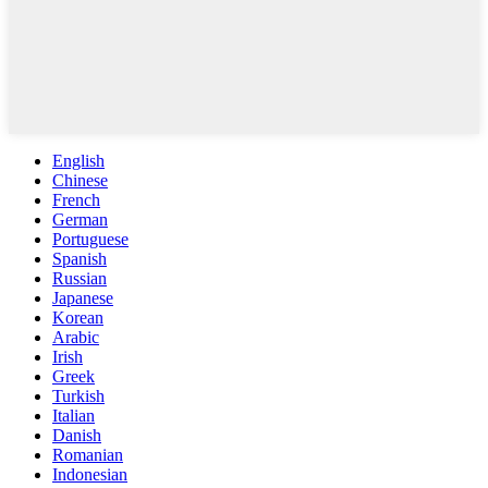
English
Chinese
French
German
Portuguese
Spanish
Russian
Japanese
Korean
Arabic
Irish
Greek
Turkish
Italian
Danish
Romanian
Indonesian