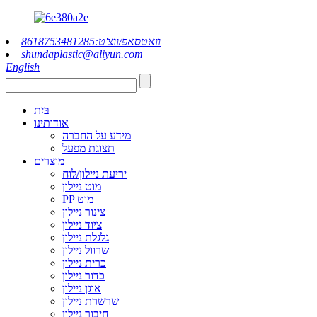
וואטסאפ/ווצ'ט:8618753481285
shundaplastic@aliyun.com
English
בַּיִת
אודותינו
מידע על החברה
תצוגת מפעל
מוצרים
יריעת ניילון/לוח
מוט ניילון
PP מוט
צינור ניילון
ציוד ניילון
גלגלת ניילון
שרוול ניילון
כרית ניילון
כדור ניילון
אוגן ניילון
שרשרת ניילון
חיבור ניילון