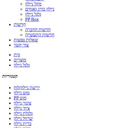
מקל ניילון
ניילון בורג ואגוזים
גלגל ניילון
PP Box
חֲדָשׁוֹת
חדשות החברה
חדשות התעשייה
שאלות נפוצות
צור קשר
בַּיִת
מוצרים
גלגל ניילון
קטגוריות
יריעת ניילון/לוח
מוט ניילון
PP מוט
צינור ניילון
ציוד ניילון
גלגלת ניילון
שרוול ניילון
כרית ניילון