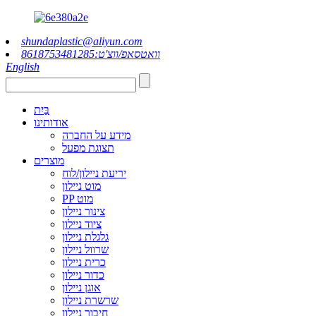
shundaplastic@aliyun.com
וואטסאפ/ווצ'ט:8618753481285
English
בַּיִת
אודותינו
מידע על החברה
תצוגת מפעל
מוצרים
יריעת ניילון/לוח
מוט ניילון
PP מוט
צינור ניילון
ציוד ניילון
גלגלת ניילון
שרוול ניילון
כרית ניילון
כדור ניילון
אוגן ניילון
שרשרת ניילון
חיבור ניילון