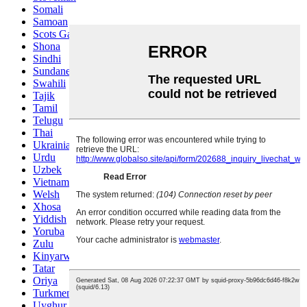
Somali
Samoan
Scots Gaelic
Shona
Sindhi
Sundanese
Swahili
Tajik
Tamil
Telugu
Thai
Ukrainian
Urdu
Uzbek
Vietnamese
Welsh
Xhosa
Yiddish
Yoruba
Zulu
Kinyarwanda
Tatar
Oriya
Turkmen
Uyghur