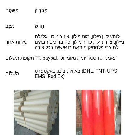
מַברִיק
מִשׁטָח
חָדָשׁ
מַצָב
לוח/גיליון ניילון, מוט ניילון, צינור ניילון, גלגלת
ניילון, ציוד ניילון, כדור ניילון וכו', ברוכים הבאים
שירות אחר
למוצרי פלסטיק מותאמים אישית בכל צורה
TT, paypal, נאמנות, ווסטר יוניון, מזומן וכו'
תקופת תשלום
באוויר, בים, באקספרס (DHL, TNT, UPS,
מִשׁלוֹחַ
EMS, Fed Ex)