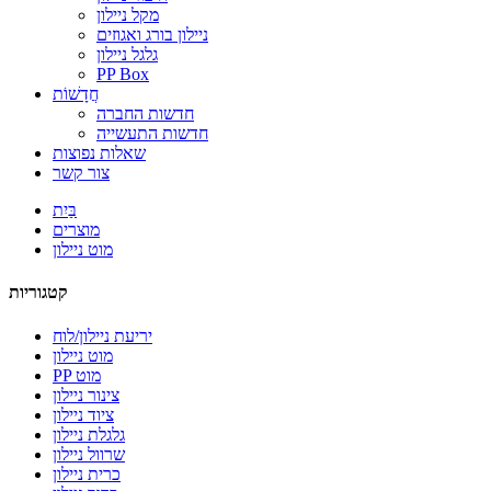
מקל ניילון
ניילון בורג ואגוזים
גלגל ניילון
PP Box
חֲדָשׁוֹת
חדשות החברה
חדשות התעשייה
שאלות נפוצות
צור קשר
בַּיִת
מוצרים
מוט ניילון
קטגוריות
יריעת ניילון/לוח
מוט ניילון
PP מוט
צינור ניילון
ציוד ניילון
גלגלת ניילון
שרוול ניילון
כרית ניילון