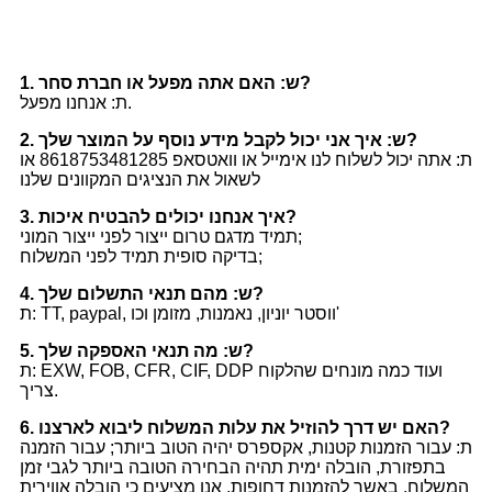
1. ש: האם אתה מפעל או חברת סחר?
ת: אנחנו מפעל.
2. ש: איך אני יכול לקבל מידע נוסף על המוצר שלך?
ת: אתה יכול לשלוח לנו אימייל או וואטסאפ 8618753481285 או
לשאול את הנציגים המקוונים שלנו
3. איך אנחנו יכולים להבטיח איכות?
תמיד מדגם טרום ייצור לפני ייצור המוני;
בדיקה סופית תמיד לפני המשלוח;
4. ש: מהם תנאי התשלום שלך?
ת: TT, paypal, ווסטר יוניון, נאמנות, מזומן וכו'
5. ש: מה תנאי האספקה ​​שלך?
ת: EXW, FOB, CFR, CIF, DDP ועוד כמה מונחים שהלקוח
צריך.
6. האם יש דרך להוזיל את עלות המשלוח ליבוא לארצנו?
ת: עבור הזמנות קטנות, אקספרס יהיה הטוב ביותר; עבור הזמנה
בתפזורת, הובלה ימית תהיה הבחירה הטובה ביותר לגבי זמן
המשלוח. באשר להזמנות דחופות, אנו מציעים כי הובלה אווירית