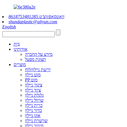
וואטסאפ/ווצ'ט:8618753481285
shundaplastic@aliyun.com
English
בַּיִת
אודותינו
מידע על החברה
תצוגת מפעל
מוצרים
יריעת ניילון/לוח
מוט ניילון
PP מוט
צינור ניילון
ציוד ניילון
גלגלת ניילון
שרוול ניילון
כרית ניילון
כדור ניילון
אוגן ניילון
שרשרת ניילון
חיבור ניילון