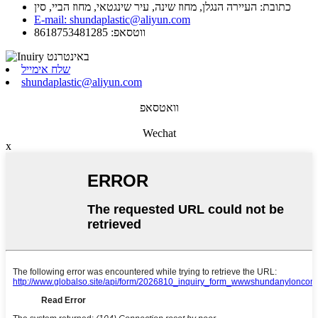
כתובת: העיירה הנגלן, מחוז שינה, עיר שינגטאי, מחוז הביי, סין
E-mail: shundaplastic@aliyun.com
ווטסאפ: 8618753481285
שלח אימייל
shundaplastic@aliyun.com
וואטסאפ
Wechat
x