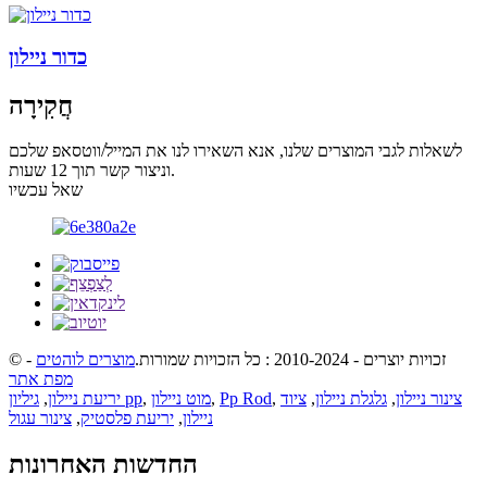
כדור ניילון
חֲקִירָה
לשאלות לגבי המוצרים שלנו, אנא השאירו לנו את המייל/ווטסאפ שלכם
וניצור קשר תוך 12 שעות.
שאל עכשיו
© זכויות יוצרים - 2010-2024 : כל הזכויות שמורות.
מוצרים לוהטים
-
מפת אתר
צינור ניילון
,
גלגלת ניילון
,
ציוד
,
Pp Rod
,
מוט ניילון
,
גיליון pp
יריעת ניילון
,
ניילון
,
יריעת פלסטיק
,
צינור עגול
החדשות האחרונות