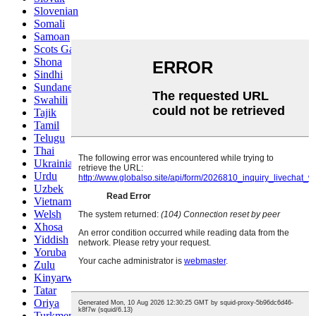
Slovenian
Somali
Samoan
Scots Gaelic
Shona
Sindhi
Sundanese
Swahili
Tajik
Tamil
Telugu
Thai
Ukrainian
Urdu
Uzbek
Vietnamese
Welsh
Xhosa
Yiddish
Yoruba
Zulu
Kinyarwanda
Tatar
Oriya
Turkmen