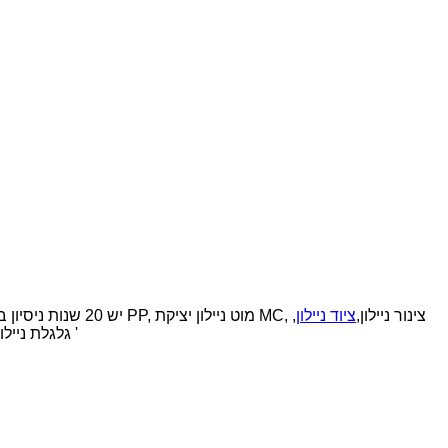
לנו יצרן SHUNDA יש 20 שנות ניסיון בלוח/יריעה ניילון, מוט ניילון, מוט PP, מוט ניילון יציקת MC, צינור ניילון,
ציוד ניילון
,
גלגלת ניילון , שרוול ניילון , כרית ניילון , כדור ניילון , אוגן ניילון , שרשרת ניילון , חיבור ניילון , מקל ניילון , בורג ואגוזים ניילון , גלגל ניילון , התאמת ניילון וכו '