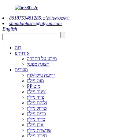
וואטסאפ/ווצ'ט:8618753481285
shundaplastic@aliyun.com
English
בַּיִת
אודותינו
מידע על החברה
תצוגת מפעל
מוצרים
יריעת ניילון/לוח
מוט ניילון
PP מוט
צינור ניילון
ציוד ניילון
גלגלת ניילון
שרוול ניילון
כרית ניילון
כדור ניילון
אוגן ניילון
שרשרת ניילון
חיבור ניילון