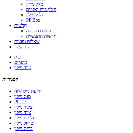
מקל ניילון
ניילון בורג ואגוזים
גלגל ניילון
PP Box
חֲדָשׁוֹת
חדשות החברה
חדשות התעשייה
שאלות נפוצות
צור קשר
בַּיִת
מוצרים
ציוד ניילון
קטגוריות
יריעת ניילון/לוח
מוט ניילון
PP מוט
צינור ניילון
ציוד ניילון
גלגלת ניילון
שרוול ניילון
כרית ניילון