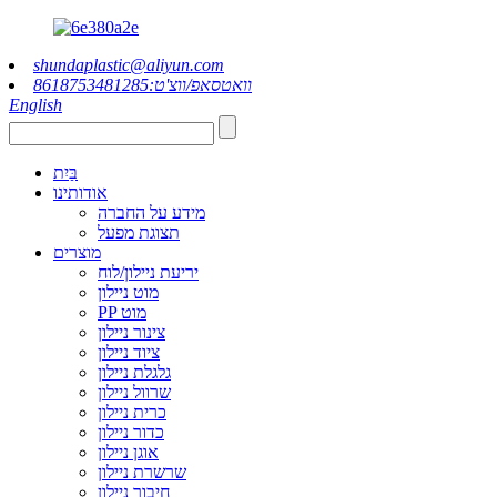
shundaplastic@aliyun.com
וואטסאפ/ווצ'ט:8618753481285
English
בַּיִת
אודותינו
מידע על החברה
תצוגת מפעל
מוצרים
יריעת ניילון/לוח
מוט ניילון
PP מוט
צינור ניילון
ציוד ניילון
גלגלת ניילון
שרוול ניילון
כרית ניילון
כדור ניילון
אוגן ניילון
שרשרת ניילון
חיבור ניילון