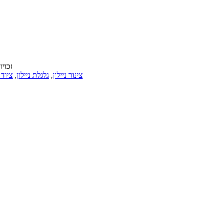
© זכויות יוצרי
צינור ניילון
,
גלגלת ניילון
,
ציוד נ