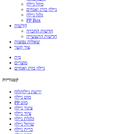
מקל ניילון
ניילון בורג ואגוזים
גלגל ניילון
PP Box
חֲדָשׁוֹת
חדשות החברה
חדשות התעשייה
שאלות נפוצות
צור קשר
בַּיִת
מוצרים
ניילון בורג ואגוזים
קטגוריות
יריעת ניילון/לוח
מוט ניילון
PP מוט
צינור ניילון
ציוד ניילון
גלגלת ניילון
שרוול ניילון
כרית ניילון