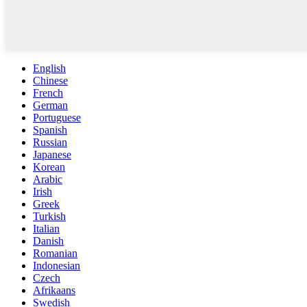
English
Chinese
French
German
Portuguese
Spanish
Russian
Japanese
Korean
Arabic
Irish
Greek
Turkish
Italian
Danish
Romanian
Indonesian
Czech
Afrikaans
Swedish