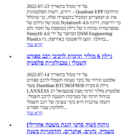
על ידי מנהל בתאריך 2022-07-23
רידינג, רשות הפלסטינית – Quadrant EPP הרחיבה
את קו המוצרים המוביל בתעשייה שלה, כך שיכלול
מגוון של גדלים של Nylatron® 4.6 בר ויריעות. דרגת
טמפרטורה גבוהה זו של ניילון מבוססת על חומר גלם
Stanyl® 4.6 המיוצר על ידי DSM Engineering
Plastics בהולנד. הוצג לראשונה באירופה, ניו...
קרא עוד
ניילון 6 מוליך תרמית לרכיבי רכב ספורט
חשמלי | טכנולוגיית פלסטיק
על ידי מנהל בתאריך 2022-07-14
אלמנט קירור של בקר טעינה חשמלי לרכב ספורט
עשוי Durethan BTC965FM30 ניילון 6 מבית
LANXESS פלסטיק מוליך תרמי מציג פוטנציאל רב
בניהול תרמי של מערכות הטענה לרכב חשמלי.
דוגמה עדכנית היא בקר טעינה של רכב חשמלי
לחלוטין עבור ספורט...
קרא עוד
[שוק סרטי הגנת משטח אקרילי] ניתוח
מעמיק, נהגים, אתגרים, הזדמנויות בשנת