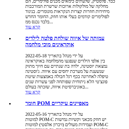
כבד. פלסטיק, שלעתים כימאים מכנים פולימרים, הם
מחלקה של מולקולות ארוכות שרשרת המורכבות
מיחידות חוזרות קצרות הנקראות מונומרים. בניגוד
לפולימרים קודמים בעלי אותו חוזק, החומר החדש
בלבד נכנס ממ...
קרא עוד
עמותה של איווה שולחת פלטה לילדים
אוקראינים מוכי מלחמה
על ידי מנהל בתאריך 2022-05-18
בין אלפי הילדים שנפגעו מהמלחמה באוקראינה
נמצאת יוסטינה, ילדה בת שנתיים עם חיוך מתוק
שנשענת על מערכת יחסים עם איווה. ג'וסטינה
טיפלה לאחרונה בכף רגל חבולה באמצעות שיטת
פונצ'טי הלא ניתוחית שפותחה לפני עשרות שנים
באוניברסיטת איווה, שזכתה בעולם...
קרא עוד
חומר POM מאפיינים עיקריים
על ידי מנהל בתאריך 2022-05-16
למוטות POM-C יש חוזק מכאני וקשיות גמישות
ועמידות מעולים (זיכרון אלסטי) למוטות POM-C