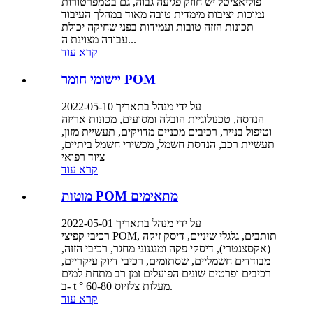
פוליאציטל יש חוזק פגיעה גבוה, גם בטמפרטורות
נמוכות יציבות מימדית טובה מאוד במהלך העיבוד
תכונות הזזה טובות ועמידות בפני שחיקה יכולת
עבודה מצוינת ה...
קרא עוד
יישומי חומר POM
על ידי מנהל בתאריך 2022-05-10
הנדסה, טכנולוגיית הובלה ומסועים, מכונות אריזה
וטיפול בנייר, רכיבים מכניים מדויקים, תעשיית מזון,
תעשיית רכב, הנדסת חשמל, מכשירי חשמל ביתיים,
ציוד רפואי
קרא עוד
מוטות POM מתאימים
על ידי מנהל בתאריך 2022-05-01
רכיבי קפיצי POM, תותבים, גלגלי שיניים, דיסק זיקה
(אקסצנטרי), דיסקי פקה ומנגנוני מחגר, רכיבי הזזה,
מבודדים חשמליים, שסתומים, רכיבי דיוק עיקריים,
רכיבים ופרטים שונים הפועלים זמן רב מתחת למים
ב- t ° 60-80 מעלות צלזיוס.
קרא עוד