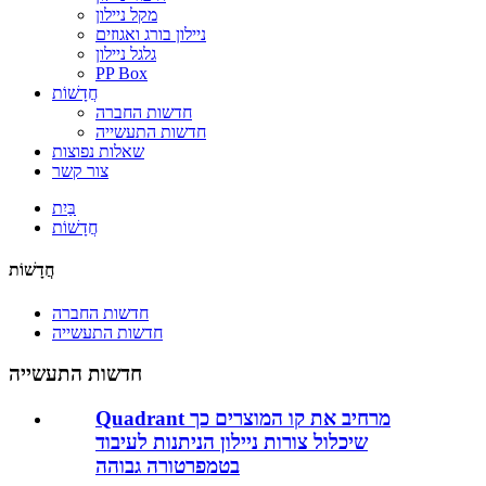
מקל ניילון
ניילון בורג ואגוזים
גלגל ניילון
PP Box
חֲדָשׁוֹת
חדשות החברה
חדשות התעשייה
שאלות נפוצות
צור קשר
בַּיִת
חֲדָשׁוֹת
חֲדָשׁוֹת
חדשות החברה
חדשות התעשייה
חדשות התעשייה
Quadrant מרחיב את קו המוצרים כך
שיכלול צורות ניילון הניתנות לעיבוד
בטמפרטורה גבוהה