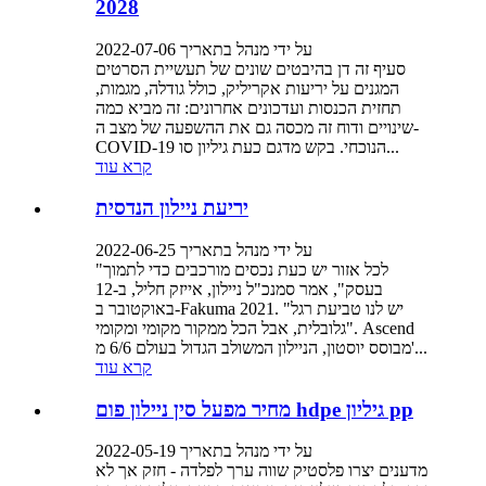
2028
על ידי מנהל בתאריך 2022-07-06
סעיף זה דן בהיבטים שונים של תעשיית הסרטים
המגנים על יריעות אקריליק, כולל גודלה, מגמות,
תחזית הכנסות ועדכונים אחרונים: זה מביא כמה
שינויים ודוח זה מכסה גם את ההשפעה של מצב ה-
COVID-19 הנוכחי. בקש מדגם כעת גיליון סו...
קרא עוד
יריעת ניילון הנדסית
על ידי מנהל בתאריך 2022-06-25
"לכל אזור יש כעת נכסים מורכבים כדי לתמוך
בעסק", אמר סמנכ"ל ניילון, אייזק חליל, ב-12
באוקטובר ב-Fakuma 2021. "יש לנו טביעת רגל
גלובלית, אבל הכל ממקור מקומי ומקומי". Ascend
מבוסס יוסטון, הניילון המשולב הגדול בעולם 6/6 מ'...
קרא עוד
מחיר מפעל סין ניילון פום hdpe גיליון pp
על ידי מנהל בתאריך 2022-05-19
מדענים יצרו פלסטיק שווה ערך לפלדה - חזק אך לא