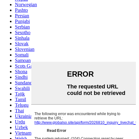
Norwegian
Pashto
Persian
Punjabi
Serbian
Sesotho
Sinhala
Slovak
Slovenian
Somali
Samoan
Scots Gaelic
Shona
Sindhi
Sundanese
Swahili
Tajik
Tamil
Telugu
Thai
Ukrainian
Urdu
Uzbek
Vietnamese
Welsh