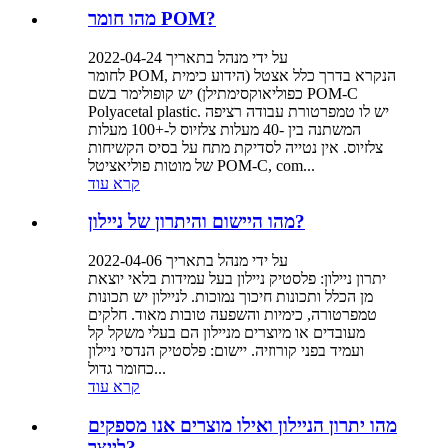
מהו חומר POM?
על ידי מנהל בתאריך 2022-04-24
לחומר POM, הנקרא בדרך כלל אצטל (הידוע כימית
כפוליאוקסימתילן) יש קופולימר בשם POM-C
Polyacetal plastic. יש לו טמפרטורת עבודה רציפה
המשתנה בין -40 מעלות צלזיוס ל-+100 מעלות
צלזיוס. אין נטייה לסדיקת מתח על בסיס הקשיחות
של מוטות פוליאציטל POM-C, com...
קרא עוד
מהו היישום והיתרון של ניילון?
על ידי מנהל בתאריך 2022-04-06
יתרון ניילון: פלסטיק ניילון בעל עמידות בלאי יוצאת
מן הכלל ותכונות חיכוך נמוכות. לניילון יש תכונות
טמפרטורה, כימיות והשפעה טובות מאוד. חלקים
מעובדים או מיוצרים מניילון הם בעלי משקל קל
ועמיד בפני קורוזיה. יישום: פלסטיק הנדסי ניילון
כחומר גדול...
קרא עוד
מהו יתרון הניילון ואילו מוצרים אנו מספקים
לייצר?