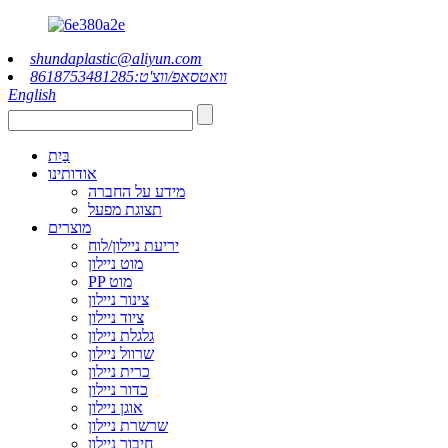
shundaplastic@aliyun.com
וואטסאפ/ווצ'ט:8618753481285
English
בַּיִת
אודותינו
מידע על החברה
תצוגת מפעל
מוצרים
יריעת ניילון/לוח
מוט ניילון
PP מוט
צינור ניילון
ציוד ניילון
גלגלת ניילון
שרוול ניילון
כרית ניילון
כדור ניילון
אוגן ניילון
שרשרת ניילון
חיבור ניילון