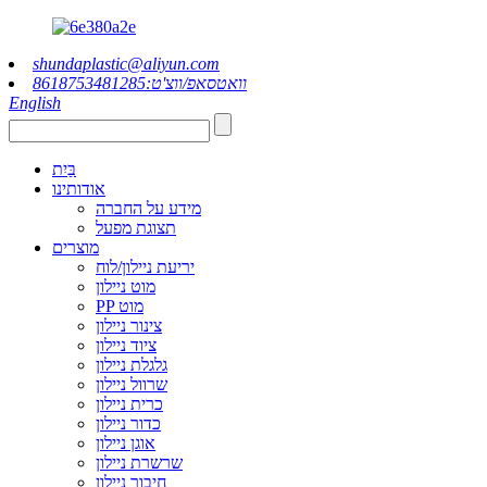
shundaplastic@aliyun.com
וואטסאפ/ווצ'ט:8618753481285
English
בַּיִת
אודותינו
מידע על החברה
תצוגת מפעל
מוצרים
יריעת ניילון/לוח
מוט ניילון
PP מוט
צינור ניילון
ציוד ניילון
גלגלת ניילון
שרוול ניילון
כרית ניילון
כדור ניילון
אוגן ניילון
שרשרת ניילון
חיבור ניילון