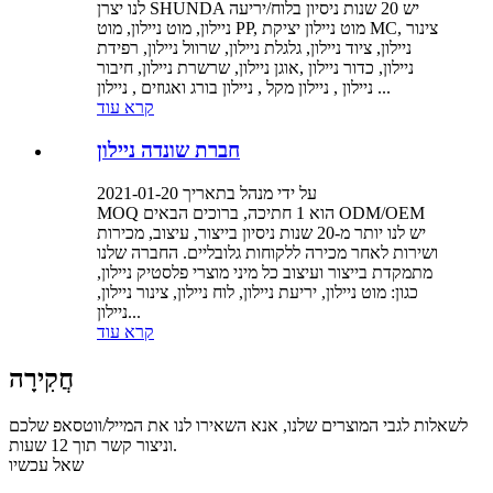
לנו יצרן SHUNDA יש 20 שנות ניסיון בלוח/יריעה
ניילון, מוט ניילון, מוט PP, מוט ניילון יציקת MC, צינור
ניילון, ציוד ניילון, גלגלת ניילון, שרוול ניילון, רפידת
ניילון, כדור ניילון ,אוגן ניילון, שרשרת ניילון, חיבור
ניילון , ניילון מקל , ניילון בורג ואגוזים , ניילון ...
קרא עוד
חברת שונדה ניילון
על ידי מנהל בתאריך 2021-01-20
MOQ הוא 1 חתיכה, ברוכים הבאים ODM/OEM
יש לנו יותר מ-20 שנות ניסיון בייצור, עיצוב, מכירות
ושירות לאחר מכירה ללקוחות גלובליים. החברה שלנו
מתמקדת בייצור ועיצוב כל מיני מוצרי פלסטיק ניילון,
כגון: מוט ניילון, יריעת ניילון, לוח ניילון, צינור ניילון,
ניילון...
קרא עוד
חֲקִירָה
לשאלות לגבי המוצרים שלנו, אנא השאירו לנו את המייל/ווטסאפ שלכם
וניצור קשר תוך 12 שעות.
שאל עכשיו