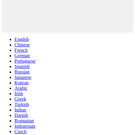
English
Chinese
French
German
Portuguese
Spanish
Russian
Japanese
Korean
Arabic
Irish
Greek
Turkish
Italian
Danish
Romanian
Indonesian
Czech