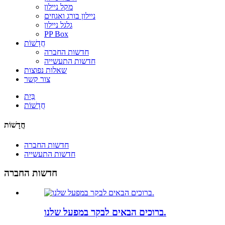
מקל ניילון
ניילון בורג ואגוזים
גלגל ניילון
PP Box
חֲדָשׁוֹת
חדשות החברה
חדשות התעשייה
שאלות נפוצות
צור קשר
בַּיִת
חֲדָשׁוֹת
חֲדָשׁוֹת
חדשות החברה
חדשות התעשייה
חדשות החברה
ברוכים הבאים לבקר במפעל שלנו.