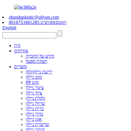
shundaplastic@aliyun.com
וואטסאפ/ווצ'ט:8618753481285
English
בַּיִת
אודותינו
מידע על החברה
תצוגת מפעל
מוצרים
יריעת ניילון/לוח
מוט ניילון
PP מוט
צינור ניילון
ציוד ניילון
גלגלת ניילון
שרוול ניילון
כרית ניילון
כדור ניילון
אוגן ניילון
שרשרת ניילון
חיבור ניילון