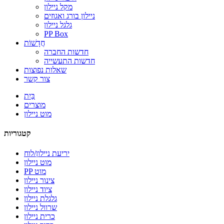
מקל ניילון
ניילון בורג ואגוזים
גלגל ניילון
PP Box
חֲדָשׁוֹת
חדשות החברה
חדשות התעשייה
שאלות נפוצות
צור קשר
בַּיִת
מוצרים
מוט ניילון
קטגוריות
יריעת ניילון/לוח
מוט ניילון
PP מוט
צינור ניילון
ציוד ניילון
גלגלת ניילון
שרוול ניילון
כרית ניילון