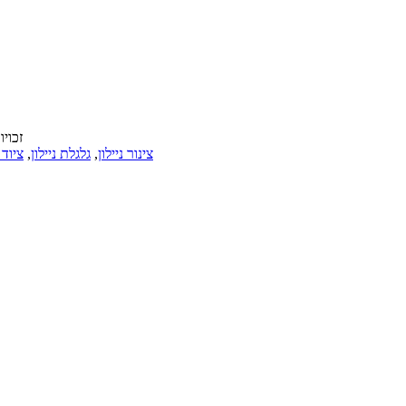
© זכויות יוצרי
צינור ניילון
,
גלגלת ניילון
,
ציוד נ