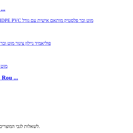
ODM OEM הנדסה פלסטיק יצוק PA6 פוליאמיד
סין MC יצוק ניילו
לשאלות לגבי המוצרים שלנו, אנא השאירו לנו את המייל/ווטסאפ שלכם וניצור קשר תוך 12 שעות.