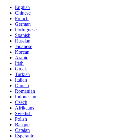
English
Chinese
French
German
Portuguese
Spanish
Russian
Japanese
Korean
Arabic
Irish
Greek
Turkish
Italian
Danish
Romanian
Indonesian
Czech
Afrikaans
Swedish
Polish
Basque
Catalan
Esperanto