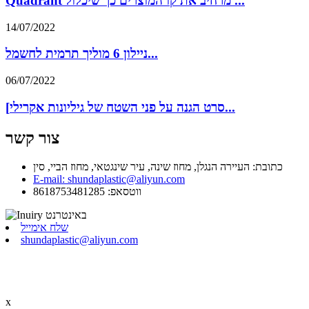
Quadrant מרחיב את קו המוצרים כך שיכלול ...
14/07/2022
ניילון 6 מוליך תרמית לחשמל...
06/07/2022
[סרט הגנה על פני השטח של גיליונות אקרילי...
צור קשר
כתובת: העיירה הנגלן, מחוז שינה, עיר שינגטאי, מחוז הביי, סין
E-mail: shundaplastic@aliyun.com
ווטסאפ: 8618753481285
שלח אימייל
shundaplastic@aliyun.com
x